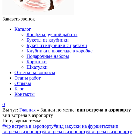
Заказать звонок
Каталог
Конфеты ручной работы
Букеты из клубники
Букет из клубники с цветами
Клубника в шоколаде в коробке
Подарочные наборы
Корзинки
Шкатулки
Ответы на вопросы
Этапы работ
Отзывы
Блог
Контакты
0
Вы тут:
Главная
»
Записи по метке:
вип встреча в аэропорту
вип встреча в аэропорту
Популярные темы:
#vip встреча в аэропорту
#вид закуски на фуршетах
#вип
встреча в аэропорту
#встреча в аэропорту
#встреча в аэропорту