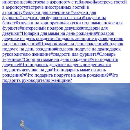
иностранцев
#встреча в аэропорту с табличкой
#встреча гостей
в аэропорту
#встреча иностранных гостей в
аэропорту
#закуски для вечеринки
#закуски для
фуршета
#закуски для фуршетов на заказ
#закуски на
банкет
#закуски на корпоратив
#закуски под шампанское для
фуршета
#интересный подарок девушке
#подарки для
девушки
#Подарки для мамы на день рождения
#подарок
девушке на день рождения
#подарок женщине руководителю
на день рождения
#Подарок маме на день рождения
#подарок
подруге на день рождения
#подарок подруге на др
#подарок
руководителю женщине
#сладости для фуршета
#Словарь
терминов
#Сюрприз маме на день рождения
#что подарить
девушке
#Что подарить девушке на день рождения
#что
подарить девушке на др
#Что подарить маме на день
рождения?
#Что подарить подруге на день рождения?
#Что
подарить руководителю женщине?