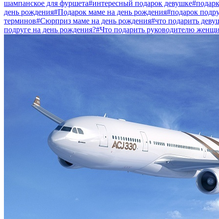
шампанское для фуршета
#интересный подарок девушке
#подарк
день рождения
#Подарок маме на день рождения
#подарок подру
терминов
#Сюрприз маме на день рождения
#что подарить деву
подруге на день рождения?
#Что подарить руководителю женщ