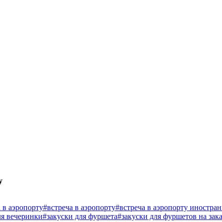
у
 в аэропорту
#встреча в аэропорту
#встреча в аэропорту иностра
ля вечеринки
#закуски для фуршета
#закуски для фуршетов на зака