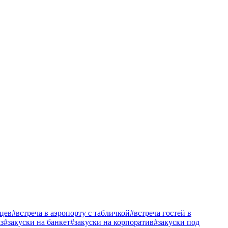
нцев
#встреча в аэропорту с табличкой
#встреча гостей в
з
#закуски на банкет
#закуски на корпоратив
#закуски под