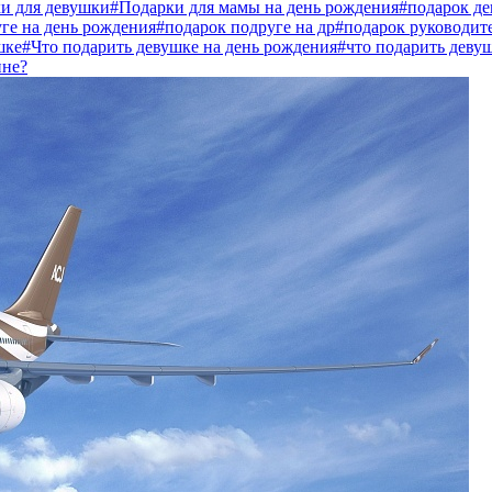
и для девушки
#Подарки для мамы на день рождения
#подарок де
ге на день рождения
#подарок подруге на др
#подарок руководи
шке
#Что подарить девушке на день рождения
#что подарить девуш
ине?