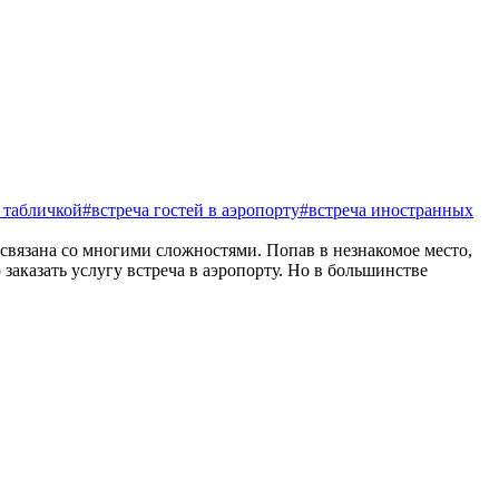
с табличкой
#встреча гостей в аэропорту
#встреча иностранных
 связана со многими сложностями. Попав в незнакомое место,
заказать услугу встреча в аэропорту. Но в большинстве