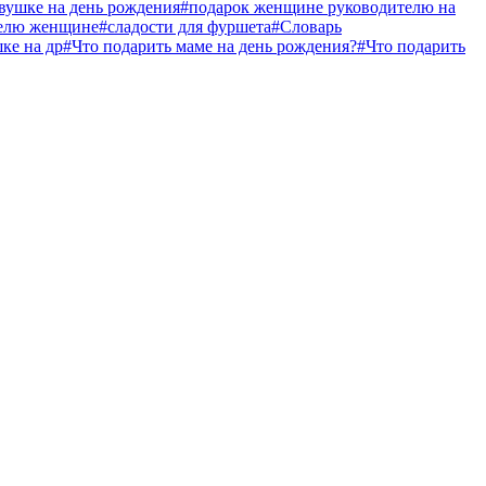
вушке на день рождения
#подарок женщине руководителю на
телю женщине
#сладости для фуршета
#Словарь
ке на др
#Что подарить маме на день рождения?
#Что подарить