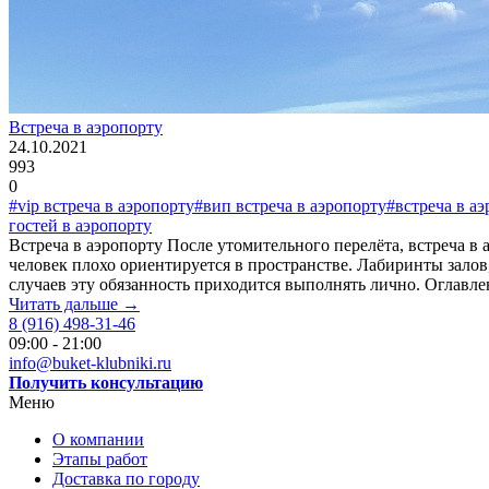
Встреча в аэропорту
24.10.2021
993
0
#vip встреча в аэропорту
#вип встреча в аэропорту
#встреча в а
гостей в аэропорту
Встреча в аэропорту После утомительного перелёта, встреча в 
человек плохо ориентируется в пространстве. Лабиринты залов
случаев эту обязанность приходится выполнять лично. Оглавле
Читать дальше →
8 (916) 498-31-46
09:00 - 21:00
info@buket-klubniki.ru
Получить консультацию
Меню
О компании
Этапы работ
Доставка по городу