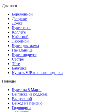
Для кого
Беременной
Девушке
Дочке
Букет жене
Коллеге
Крёстной
Любимой
Букет для мамы
Начальнице
Букет подруге
Сестре
Тёте
Бабушке
Купить VIP лакшери подарки
Поводы
Букет на 8 Марта
Выписка из роддома
Выпускной
Выход на пенсию
Годовщина