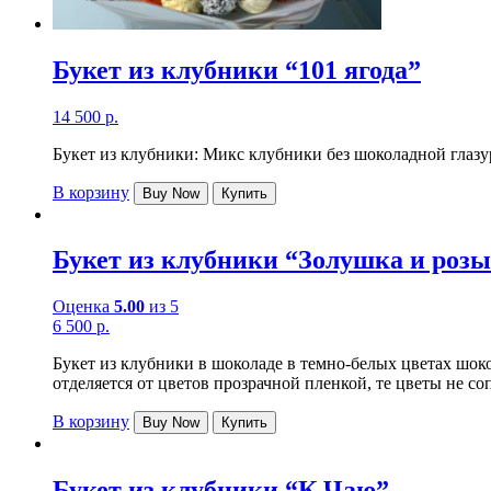
Букет из клубники “101 ягода”
14 500
р.
Букет из клубники: Микс клубники без шоколадной глаз
В корзину
Buy Now
Купить
Букет из клубники “Золушка и розы
Оценка
5.00
из 5
6 500
р.
Букет из клубники в шоколаде в темно-белых цветах шок
отделяется от цветов прозрачной пленкой, те цветы не со
В корзину
Buy Now
Купить
Букет из клубники “К Чаю”