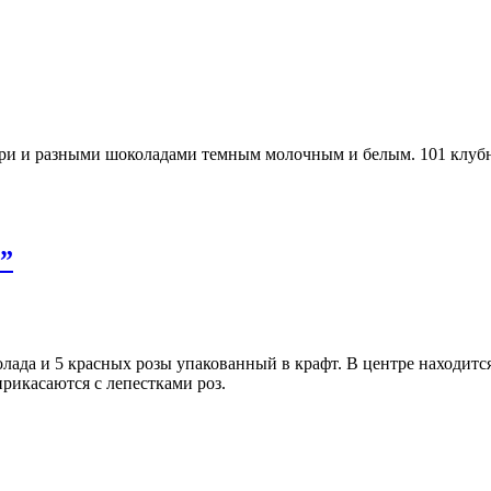
ури и разными шоколадами темным молочным и белым. 101 клуб
”
олада и 5 красных розы упакованный в крафт. В центре находитс
прикасаются с лепестками роз.