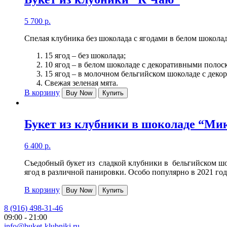
5 700
р.
Спелая клубника без шоколада с ягодами в белом шоколад
15 ягод – без шоколада;
10 ягод – в белом шоколаде с декоративными полос
15 ягод – в молочном бельгийском шоколаде с дек
Свежая зеленая мята.
В корзину
Buy Now
Купить
Букет из клубники в шоколаде “Мик
6 400
р.
Съедобный букет из сладкой клубники в бельгийском шо
ягод в различной панировки. Особо популярно в 2021 го
В корзину
Buy Now
Купить
8 (916) 498-31-46
09:00 - 21:00
info@buket-klubniki.ru