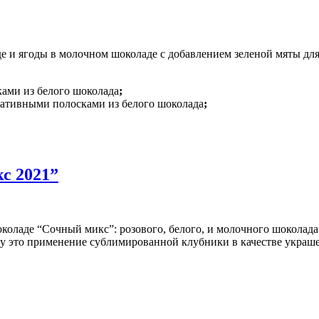
е и ягоды в молочном шоколаде с добавлением зеленой мяты для
ками из белого шоколада
;
оративными полосками из белого шоколада
;
с 2021”
коладе “Сочный микс”: розового, белого, и молочного шоколада
ду это применение сублимированной клубники в качестве украше